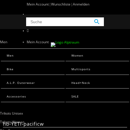
Mein Account
Wunschliste
Anmelden
0 Artikel
0
Men
Mein Account
Wunschliste
Men Sweats
Men
Women
Anmelden
Men T-Shirts
Bike
Multisports
Women
A.L.P. Outerwear
Head+Neck
Women Sweats
Women T-Shirts
Accessories
SALE
Bike
Trikots Unisex
Trikots Woman
hb-YETI-pacificw