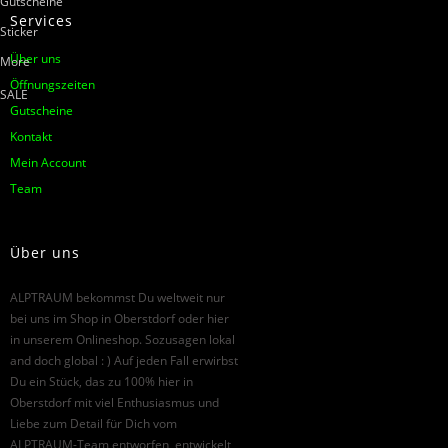
Gutscheine
Services
Sticker
Über uns
More
Öffnungszeiten
SALE
Gutscheine
Kontakt
Mein Account
Team
Über uns
ALPTRAUM bekommst Du weltweit nur
bei uns im Shop in Oberstdorf oder hier
in unserem Onlineshop. Sozusagen lokal
and doch global : ) Auf jeden Fall erwirbst
Du ein Stück, das zu 100% hier in
Oberstdorf mit viel Enthusiasmus und
Liebe zum Detail für Dich vom
ALPTRAUM-Team entworfen, entwickelt