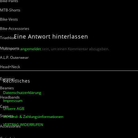
Bike-Pants
MTB-Shorts
Bike-Vests
Bike-Accessories
Eine
Antwort
hinterlassen
Triathlon
Multisports
Du musst
angemeldet
sein, um einen Kommentar abzugeben.
A.L.P. Outerwear
Head+Neck
Eyewear
Rechtliches
Beanies
Datenschutzerklärung
Headbands
Impressum
Caps
Unsere AGB
Scarves
Versand- & Zahlungsinformationen
VERTRAG WIDERRUFEN
Accessories