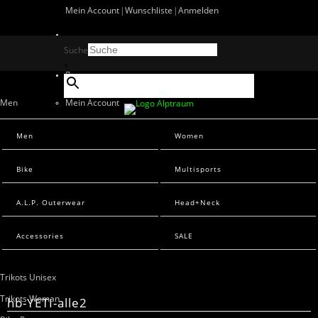
Mein Account
Wunschliste
Anmelden
0 Artikel
Suche
0
×
Men
Mein Account
Wunschliste
Men Sweats
Men
Women
Anmelden
Men T-Shirts
Bike
Multisports
Women
A.L.P. Outerwear
Head+Neck
Women Sweats
Women T-Shirts
Accessories
SALE
Bike
Suche
Trikots Unisex
×
Trikots Woman
hb-YETI-alle2