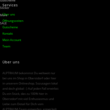
Gutscheine
Services
Sticker
Über uns
More
Öffnungszeiten
SALE
Gutscheine
Kontakt
Mein Account
Team
Über uns
ALPTRAUM bekommst Du weltweit nur
bei uns im Shop in Oberstdorf oder hier
in unserem Onlineshop. Sozusagen lokal
and doch global : ) Auf jeden Fall erwirbst
Du ein Stück, das zu 100% hier in
Oberstdorf mit viel Enthusiasmus und
Liebe zum Detail für Dich vom
ALPTRAUM-Team entworfen, entwickelt