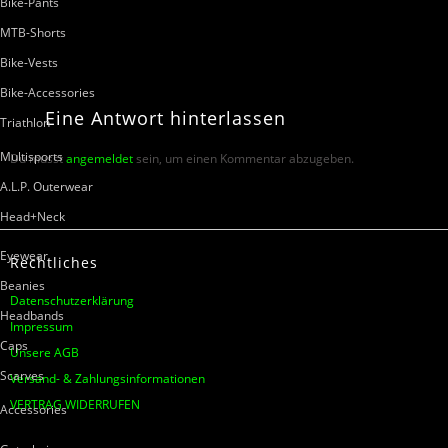
Bike-Pants
MTB-Shorts
Bike-Vests
Bike-Accessories
Eine
Antwort
hinterlassen
Triathlon
Multisports
Du musst
angemeldet
sein, um einen Kommentar abzugeben.
A.L.P. Outerwear
Head+Neck
Eyewear
Rechtliches
Beanies
Datenschutzerklärung
Headbands
Impressum
Caps
Unsere AGB
Scarves
Versand- & Zahlungsinformationen
VERTRAG WIDERRUFEN
Accessories