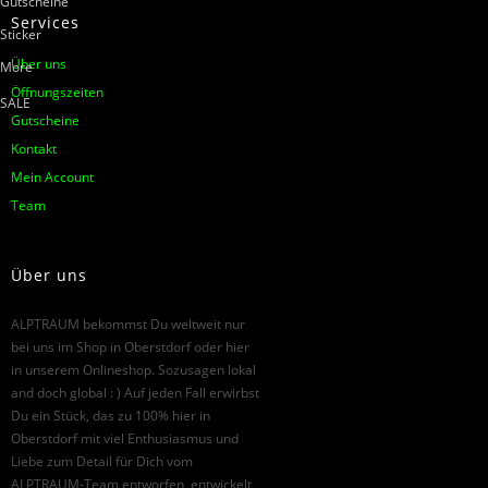
Gutscheine
Services
Sticker
Über uns
More
Öffnungszeiten
SALE
Gutscheine
Kontakt
Mein Account
Team
Über uns
ALPTRAUM bekommst Du weltweit nur
bei uns im Shop in Oberstdorf oder hier
in unserem Onlineshop. Sozusagen lokal
and doch global : ) Auf jeden Fall erwirbst
Du ein Stück, das zu 100% hier in
Oberstdorf mit viel Enthusiasmus und
Liebe zum Detail für Dich vom
ALPTRAUM-Team entworfen, entwickelt