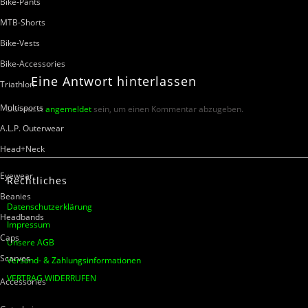
Bike-Pants
MTB-Shorts
Bike-Vests
Bike-Accessories
Eine
Antwort
hinterlassen
Triathlon
Multisports
Du musst
angemeldet
sein, um einen Kommentar abzugeben.
A.L.P. Outerwear
Head+Neck
Eyewear
Rechtliches
Beanies
Datenschutzerklärung
Headbands
Impressum
Caps
Unsere AGB
Scarves
Versand- & Zahlungsinformationen
VERTRAG WIDERRUFEN
Accessories