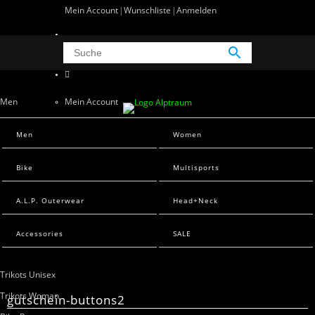
Mein Account
Wunschliste
Anmelden
0 Artikel
0
Men
Mein Account
Wunschliste
Men Sweats
Men
Women
Anmelden
Men T-Shirts
Bike
Multisports
Women
A.L.P. Outerwear
Head+Neck
Women Sweats
Women T-Shirts
Accessories
SALE
Bike
Trikots Unisex
Trikots Woman
gutschein-buttons2