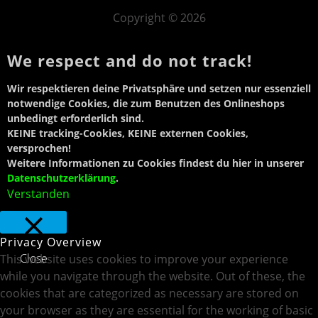
Copyright © 2026
We respect and do not track!
Wir respektieren deine Privatsphäre und setzen
nur essenziell
notwendige Cookies
, die zum Benutzen des Onlineshops
unbedingt erforderlich sind.
KEINE tracking-Cookies, KEINE externen Cookies,
versprochen!
Weitere Informationen zu Cookies findest du hier in unserer
Datenschutzerklärung
.
Verstanden
Privacy Overview
Close
This website uses cookies to improve your experience
while you navigate through the website. Out of these, the
cookies that are categorized as necessary are stored on
your browser as they are essential for the working of basic