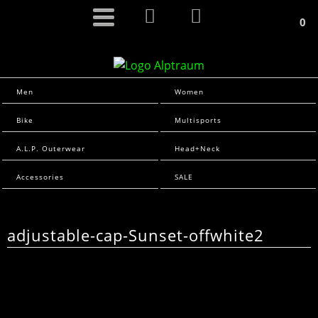
0
Men
Women
Bike
Multisports
A.L.P. Outerwear
Head+Neck
Accessories
SALE
adjustable-cap-Sunset-offwhite2