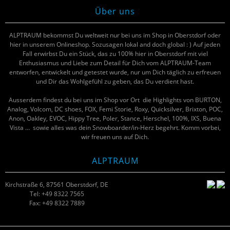
Über uns
ALPTRAUM bekommst Du weltweit nur bei uns im Shop in Oberstdorf oder
hier in unserem Onlineshop. Sozusagen lokal and doch global : ) Auf jeden
Fall erwirbst Du ein Stück, das zu 100% hier in Oberstdorf mit viel
Enthusiasmus und Liebe zum Detail für Dich vom ALPTRAUM-Team
entworfen, entwickelt und getestet wurde, nur um Dich täglich zu erfreuen
und Dir das Wohlgefühl zu geben, das Du verdient hast.
Ausserdem findest du bei uns im Shop vor Ort die Highlights von BURTON,
Analog, Volcom, DC shoes, FOX, Femi Storie, Roxy, Quicksilver, Brixton, POC,
Anon, Oakley, EVOC, Hippy Tree, Poler, Stance, Herschel, 100%, IXS, Buena
Vista … sowie alles was dein Snowboarder/in-Herz begehrt. Komm vorbei,
wir freuen uns auf Dich.
ALPTRAUM
Kirchstraße 6, 87561 Oberstdorf, DE
Tel: +49 8322 7565
Fax: +49 8322 7889